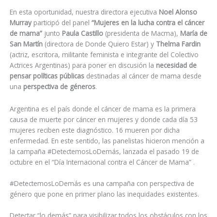
En esta oportunidad, nuestra directora ejecutiva
Noel Alonso
Murray
participó del panel
“Mujeres en la lucha contra el cáncer
de mama”
junto
Paula Castillo
(presidenta de Macma),
María de
San Martín
(directora de Donde Quiero Estar) y
Thelma Fardin
(actriz, escritora, militante feminista e integrante del Colectivo
Actrices Argentinas) para poner en discusión la
necesidad de
pensar políticas públicas
destinadas al cáncer de mama desde
una
perspectiva de géneros
.
Argentina es el país donde el cáncer de mama es la primera
causa de muerte por cáncer en mujeres y donde cada día 53
mujeres reciben este diagnóstico. 16 mueren por dicha
enfermedad. En este sentido, las panelistas hicieron mención a
la campaña #DetectemosLoDemás, lanzada el pasado 19 de
octubre en el “Día Internacional contra el Cáncer de Mama” .
#DetectemosLoDemás es una campaña con perspectiva de
género que pone en primer plano las inequidades existentes.
Detectar “lo demás” para visibilizar todos los obstáculos con los