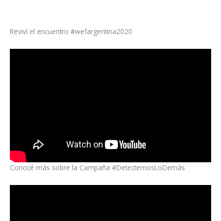
Reviví el encuentro #wefargentina2020
Conocé más sobre la Campaña #DetectemosLoDemás