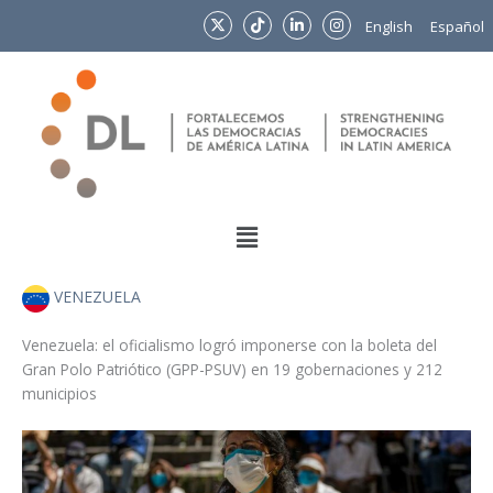
Ir
English
Español
al
contenido
Menu
VENEZUELA
Venezuela: el oficialismo logró imponerse con la boleta del
Gran Polo Patriótico (GPP-PSUV) en 19 gobernaciones y 212
municipios