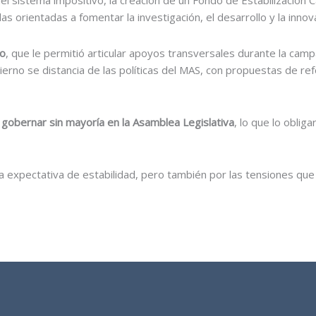
l sistema impositivo, la creación de un Fondo de Estabilización Cam
s orientadas a fomentar la investigación, el desarrollo y la inno
do
, que le permitió articular apoyos transversales durante la cam
erno se distancia de las políticas del MAS, con propuestas de re
e
gobernar sin mayoría en la Asamblea Legislativa
, lo que lo obli
a expectativa de estabilidad, pero también por las tensiones que p