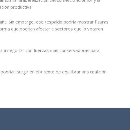
biaria, la liberalización del comercio exterior y la
vación productiva
paña. Sin embargo, ese respaldo podría mostrar fisuras
forma que podrían afectar a sectores que lo votaron
gará a negociar con fuerzas más conservadoras para
odrían surgir en el intento de equilibrar una coalición