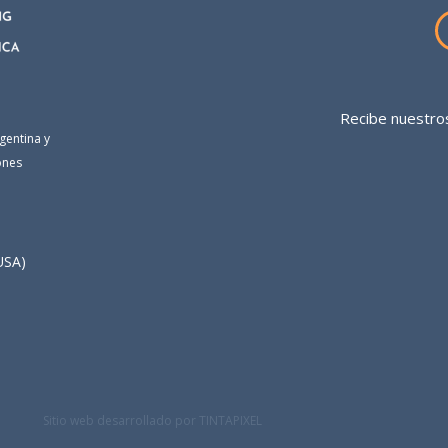
Recibe nuestros
gentina y
ones
USA)
Sitio web desarrollado por TINTAPIXEL