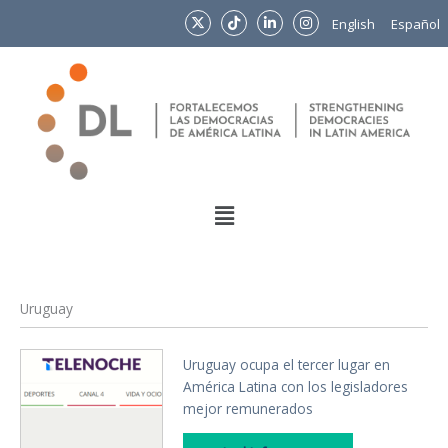
Ir
English
Español
al
contenido
Menu
Uruguay
Uruguay ocupa el tercer lugar en
América Latina con los legisladores
mejor remunerados