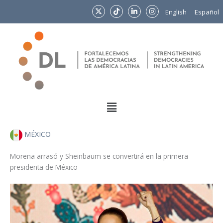
Ir
English
Español
al
contenido
Menu
MÉXICO
Morena arrasó y Sheinbaum se convertirá en la primera
presidenta de México