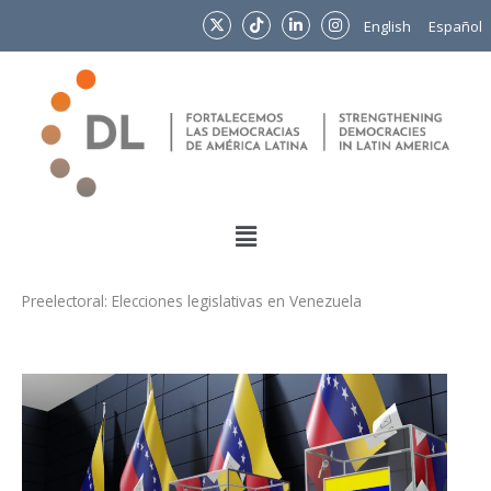
Ir
English
Español
al
contenido
Menu
Preelectoral: Elecciones legislativas en Venezuela