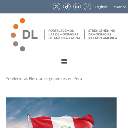
Ir
English
Español
al
contenido
Menu
Preelectoral: Elecciones generales en Perú