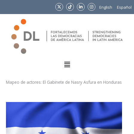
Ir
English
Español
al
contenido
Menu
Mapeo de actores: El Gabinete de Nasry Asfura en Honduras