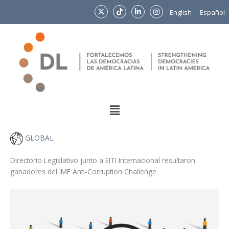
Ir
English
Español
al
contenido
Menu
GLOBAL
Directorio Legislativo junto a EITI Internacional resultaron
ganadores del IMF Anti-Corruption Challenge