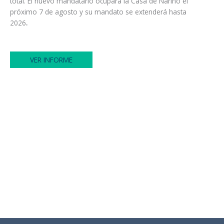
total. El nuevo mandatario ocupará la Casa de Nariño el
próximo 7 de agosto y su mandato se extenderá hasta
2026
.
VER INFORME