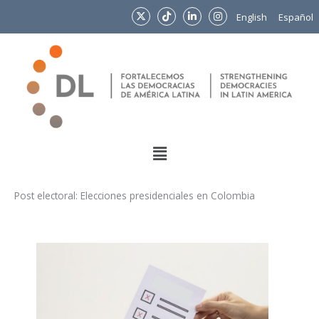
Ir
English
Español
al
contenido
Menu
Post electoral: Elecciones presidenciales en Colombia